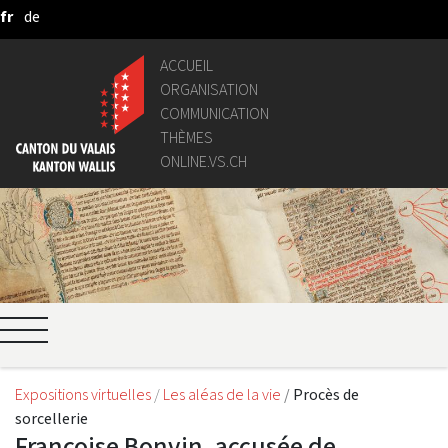
fr
de
Saut au contenu principal
ACCUEIL
ORGANISATION
COMMUNICATION
THÈMES
ONLINE.VS.CH
Expositions virtuelles
Les aléas de la vie
Procès de
sorcellerie
Françoise Bonvin, accusée de