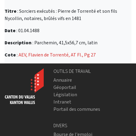
Titre
: Sorciers exécutés : Pierre de Torrenté et son fils
Nycollin, notaires, brûlés vifs en 1481
Date
: 01.04.1488
Description
: Parchemin, 41,5x56,7 cm, latin
Cote
:
AEV, Flavien de Torrenté, AT Fl., Pg 27
OUTILS DE TRAVAIL
Annuaire
Géoportail
Législation
Intranet
Portail des communes
DIVERS
Bourse de l'emploi