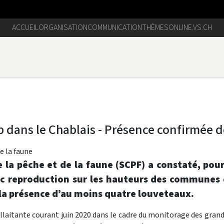
ACCUEIL
ORGANISATION
COMMUNICATION
THÈMES
ONLINE.VS.CH
 dans le Chablais - Présence confirmée 
de la faune
e la pêche et de la faune (SCPF) a constaté, po
c reproduction sur les hauteurs des communes 
a présence d’au moins quatre louveteaux.
llaitante courant juin 2020 dans le cadre du monitorage des grands