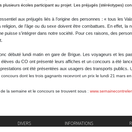
 plusieurs écoles participant au projet. Les préjugés (stéréotypes) cons
essentiel aux préjugés liés à l’origine des personnes : « tous les Va
la religion, de l’âge ou du sexe doivent être combattues. En effet, la 
puisse s’intégrer dans notre société. Pour ces raisons, des personna
t.
nc débuté lundi matin en gare de Brigue. Les voyageurs et les pas
es élèves du CO ont présenté leurs affiches et un concours a été lancé
 prestations ont été présentées aux usagers des transports publics.
U
 concours dont les trois gagnants recevront un prix le lundi 21 mars en
de la semaine et le concours se trouvent sous :
www.semainecontreler
DIVERS
INFORMATIONS
R
Bourse de l'emploi
Bulletin Officiel
I