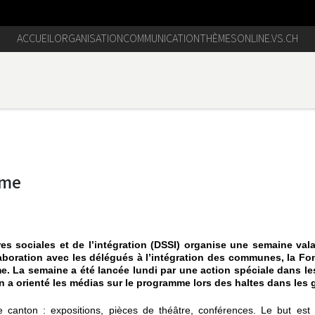
ACCUEIL
ORGANISATION
COMMUNICATION
THÈMES
ONLINE.VS.CH
sme
ires sociales et de l’intégration (DSSI) organise une semaine va
laboration avec les délégués à l’intégration des communes, la 
isme. La semaine a été lancée lundi par une action spéciale dans l
 a orienté les médias sur le programme lors des haltes dans les g
e canton : expositions, pièces de théâtre, conférences. Le but est d