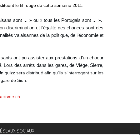
tituent le fil rouge de cette semaine 2011.
laisans sont … » ou « tous les Portugais sont … ».
non-discrimination et l’égalité des chances sont des
lités valaisannes de la politique, de l’économie et
sants ont pu assister aux prestations d’un choeur
. Lors des arrêts dans les gares, de Viège, Sierre,
n quizz sera distribué afin qu’ils s’interrogent sur les
 gare de Sion.
acisme.ch
ÉSEAUX SOCIAUX
nstagram