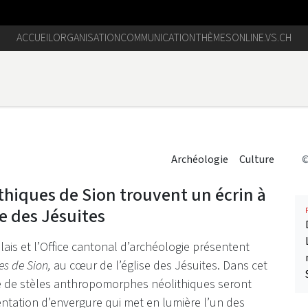
ACCUEIL
ORGANISATION
COMMUNICATION
THÈMES
ONLINE.VS.CH
Archéologie
Culture
©
lithiques de Sion trouvent un écrin à
e des Jésuites
alais et l’Office cantonal d’archéologie présentent
ues de Sion
,
au cœur de l’église des Jésuites. Dans cet
ne de stèles anthropomorphes néolithiques seront
entation d’envergure qui met en lumière l’un des