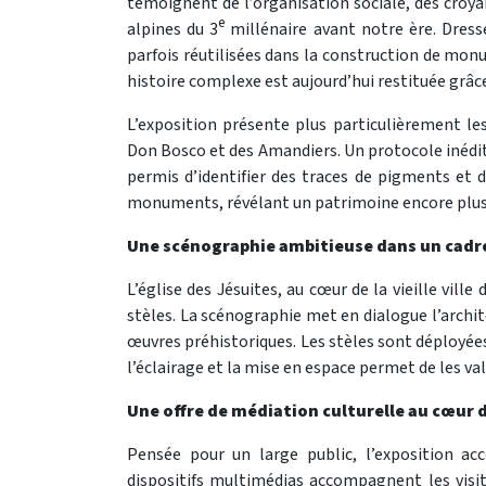
témoignent de l’organisation sociale, des croy
e
alpines du 3
millénaire avant notre ère. Dress
parfois réutilisées dans la construction de monu
histoire complexe est aujourd’hui restituée grâc
L’exposition présente plus particulièrement les
Don Bosco et des Amandiers. Un protocole inédit
permis d’identifier des traces de pigments et 
monuments, révélant un patrimoine encore plus ri
Une scénographie ambitieuse dans un cadr
L’église des Jésuites, au cœur de la vieille vill
stèles. La scénographie met en dialogue l’arch
œuvres préhistoriques. Les stèles sont déployées d
l’éclairage et la mise en espace permet de les va
Une offre de médiation culturelle au cœur 
Pensée pour un large public, l’exposition ac
dispositifs multimédias accompagnent les visite