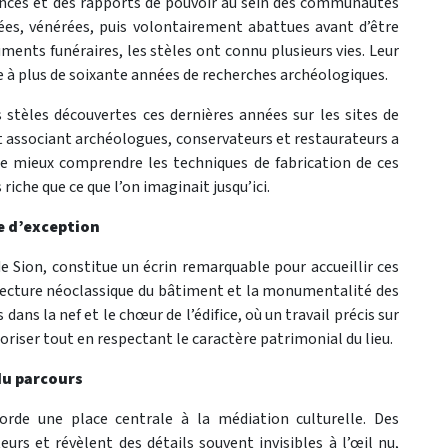
ances et des rapports de pouvoir au sein des communautés
ées, vénérées, puis volontairement abattues avant d’être
ments funéraires, les stèles ont connu plusieurs vies. Leur
e à plus de soixante années de recherches archéologiques.
 stèles découvertes ces dernières années sur les sites de
 associant archéologues, conservateurs et restaurateurs a
de mieux comprendre les techniques de fabrication de ces
che que ce que l’on imaginait jusqu’ici.
e d’exception
e de Sion, constitue un écrin remarquable pour accueillir ces
itecture néoclassique du bâtiment et la monumentalité des
ans la nef et le chœur de l’édifice, où un travail précis sur
loriser tout en respectant le caractère patrimonial du lieu.
du parcours
corde une place centrale à la médiation culturelle. Des
urs et révèlent des détails souvent invisibles à l’œil nu,