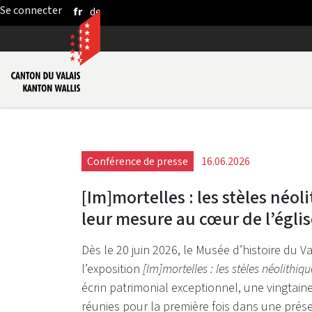
fr
de
Saut au contenu principal
Conférence de presse
16.06.2026
[Im]mortelles : les stèles néo
leur mesure au cœur de l’églis
Dès le 20 juin 2026, le Musée d’histoire du V
l’exposition
[Im]mortelles :
les stèles néolithiq
écrin patrimonial exceptionnel, une vingtai
réunies pour la première fois dans une prés