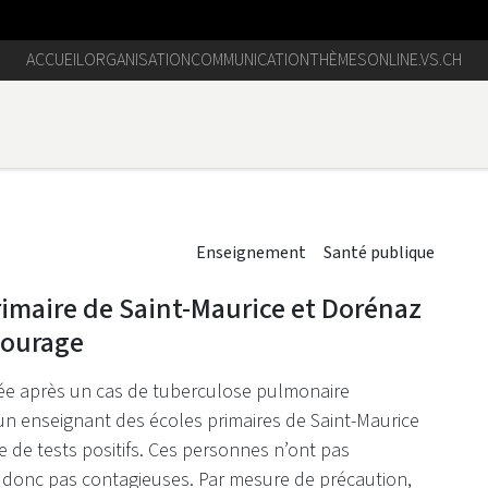
ACCUEIL
ORGANISATION
COMMUNICATION
THÈMES
ONLINE.VS.CH
Enseignement
Santé publique
primaire de Saint-Maurice et Dorénaz
tourage
ée après un cas de tuberculose pulmonaire
un enseignant des écoles primaires de Saint-Maurice
 de tests positifs. Ces personnes n’ont pas
t donc pas contagieuses. Par mesure de précaution,