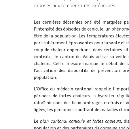
exposés aux températures extérieures.
Les dernières décennies ont été marquées pa
l’intensité des épisodes de canicule, un phénomè
être de la population. Les températures élevé
particulièrement éprouvantes pour la santé et i
coup de chaleur engendrant, dans certaines sit
contexte, le canton du Valais active sa veille
chaleurs. Cette mesure marque le début de la
l’activation des dispositifs de prévention 
population.
L’Office du médecin cantonal rappelle l’impo
périodes de fortes chaleurs : s’hydrater régul
rafraîchir dans des lieux ombragés ou frais et v
âgées, les personnes souffrant de maladies chron
Le
plan cantonal canicule et fortes chaleurs
, d
population et des partenaires du domaine socio-