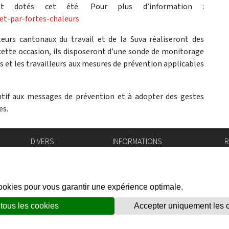
ont dotés cet été. Pour plus d’information :
-et-par-fortes-chaleurs
eurs cantonaux du travail et de la Suva réaliseront des
ette occasion, ils disposeront d’une sonde de monitorage
et les travailleurs aux mesures de prévention applicables
ntif aux messages de prévention et à adopter des gestes
es.
DIVERS
INFORMATIONS
R
Bourse de l'emploi
Bulletin Officiel
I
Login IAM
vis-à-vis
f
Mentions légales
X
Réseaux sociaux
unes
Politique de confidentialité