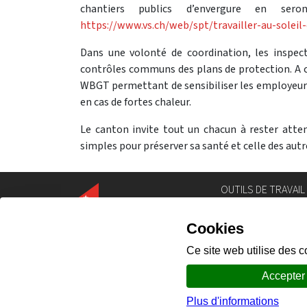
chantiers publics d’envergure en ser
https://www.vs.ch/web/spt/travailler-au-soleil
Dans une volonté de coordination, les inspect
contrôles communs des plans de protection. A c
WBGT permettant de sensibiliser les employeurs 
en cas de fortes chaleur.
Le canton invite tout un chacun à rester atte
simples pour préserver sa santé et celle des autr
OUTILS DE TRAVAIL
Annuaire
Géoportail
Législation
Intranet
Portail des comm