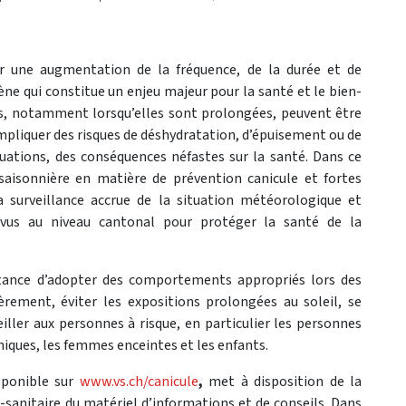
r une augmentation de la fréquence, de la durée et de
ne qui constitue un enjeu majeur pour la santé et le bien-
es, notamment lorsqu’elles sont prolongées, peuvent être
mpliquer des risques de déshydratation, d’épuisement ou de
uations, des conséquences néfastes sur la santé.
Dans ce
 saisonnière en matière de prévention canicule et fortes
 surveillance accrue de la situation météorologique et
prévus au niveau cantonal pour protéger la santé de la
rtance d’adopter des comportements appropriés lors des
ièrement, éviter les expositions prolongées au soleil, se
eiller aux personnes à risque, en particulier les personnes
iques, les femmes enceintes et les enfants.
isponible sur
www.vs.ch/canicule
,
met à disposition de la
sanitaire du matériel d’informations et de conseils. Dans