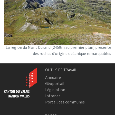
La région du Mont Durand (2459m au premier plan) présente
des roches d’origine océanique remarquables
OUTILS DE TRAVAIL
Annuaire
Géoportail
Législation
Intranet
Portail des communes