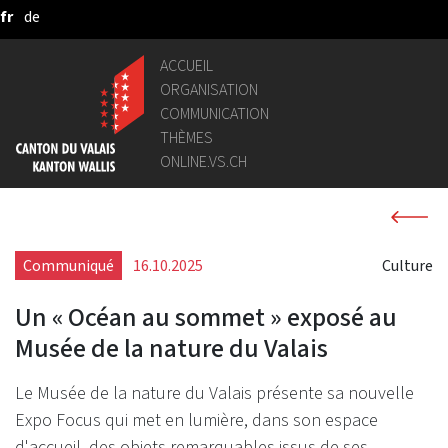
fr
de
Saut au contenu principal
ACCUEIL
ORGANISATION
COMMUNICATION
THÈMES
ONLINE.VS.CH
Communiqué
16.10.2025
Culture
Un « Océan au sommet » exposé au
Musée de la nature du Valais
Le Musée de la nature du Valais présente sa nouvelle
Expo Focus qui met en lumière, dans son espace
d'accueil, des objets remarquables issus de ses