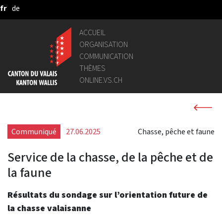
fr
de
Saut au contenu principal
ACCUEIL
ORGANISATION
COMMUNICATION
THÈMES
ONLINE.VS.CH
Communiqué
27.06.2025
Chasse, pêche et faune
Service de la chasse, de la pêche et de
la faune
Résultats du sondage sur l’orientation future de
la chasse valaisanne