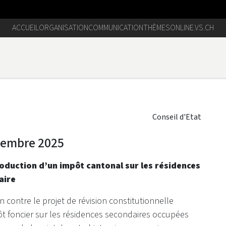
ACCUEIL
ORGANISATION
COMMUNICATION
THÈMES
ONLINE.VS.CH
Conseil d'Etat
ptembre 2025
oduction d’un impôt cantonal sur les résidences
aire
n contre le projet de révision constitutionnelle
t foncier sur les résidences secondaires occupées