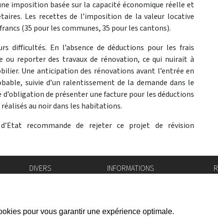
ne imposition basée sur la capacité économique réelle et
taires. Les recettes de l’imposition de la valeur locative
 francs (35 pour les communes, 35 pour les cantons).
s difficultés. En l’absence de déductions pour les frais
re ou reporter des travaux de rénovation, ce qui nuirait à
ilier. Une anticipation des rénovations avant l’entrée en
bable, suivie d’un ralentissement de la demande dans le
ce d’obligation de présenter une facture pour les déductions
réalisés au noir dans les habitations.
d’Etat recommande de rejeter ce projet de révision
DIVERS
INFORMATIONS
R
Bourse de l'emploi
Bulletin Officiel
I
Login IAM
vis-à-vis
f
Mentions légales
X
Réseaux sociaux