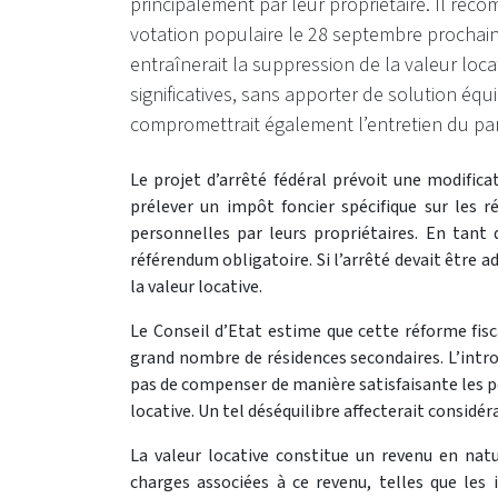
principalement par leur propriétaire. Il rec
votation populaire le 28 septembre prochain
entraînerait la suppression de la valeur loc
significatives, sans apporter de solution équi
compromettrait également l’entretien du par
Le projet d’arrêté fédéral prévoit une modific
prélever un impôt foncier spécifique sur les r
personnelles par leurs propriétaires. En tant q
référendum obligatoire. Si l’arrêté devait être 
la valeur locative.
Le Conseil d’Etat estime que cette réforme fisc
grand nombre de résidences secondaires. L’intr
pas de compenser de manière satisfaisante les per
locative. Un tel déséquilibre affecterait considé
La valeur locative constitue un revenu en natu
charges associées à ce revenu, telles que les i