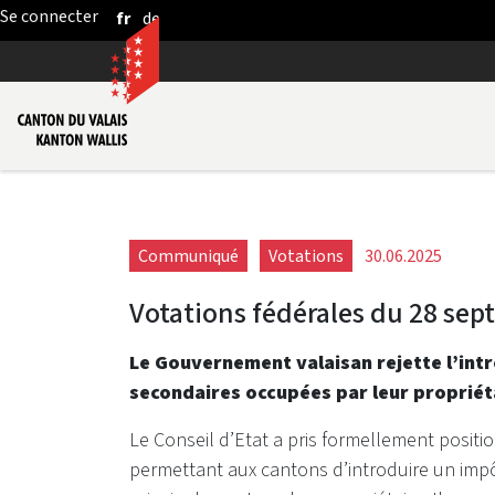
fr
de
Saut au contenu principal
Communiqué
Votations
30.06.2025
Votations fédérales du 28 se
Le Gouvernement valaisan rejette l’intr
secondaires occupées par leur propriét
Le Conseil d’Etat a pris formellement positio
permettant aux cantons d’introduire un impô