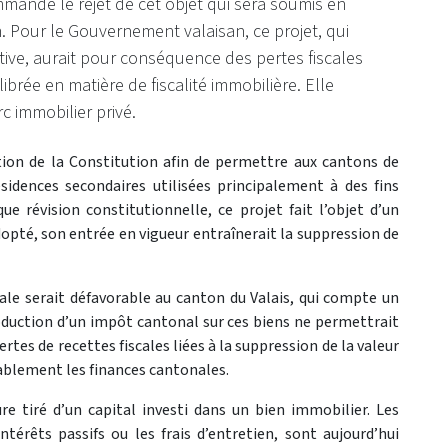
ommande le rejet de cet objet qui sera soumis en
. Pour le Gouvernement valaisan, ce projet, qui
ative, aurait pour conséquence des pertes fiscales
librée en matière de fiscalité immobilière. Elle
c immobilier privé.
ation de la Constitution afin de permettre aux cantons de
ésidences secondaires utilisées principalement à des fins
ue révision constitutionnelle, ce projet fait l’objet d’un
adopté, son entrée en vigueur entraînerait la suppression de
ale serait défavorable au canton du Valais, qui compte un
oduction d’un impôt cantonal sur ces biens ne permettrait
tes de recettes fiscales liées à la suppression de la valeur
rablement les finances cantonales.
re tiré d’un capital investi dans un bien immobilier. Les
ntérêts passifs ou les frais d’entretien, sont aujourd’hui