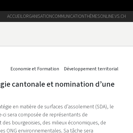
ACCUEIL
ORGANISATION
COMMUNICATION
THÈMES
ONLINE.VS.CH
Economie et Formation
Développement territorial
égie cantonale et nomination d’une
atégie en matière de surfaces d’assolement (SDA), le
le-ci sera composée de représentants de
t des bourgeoisies, des milieux économiques, de
e des ONG environnementales. Sa tâche sera