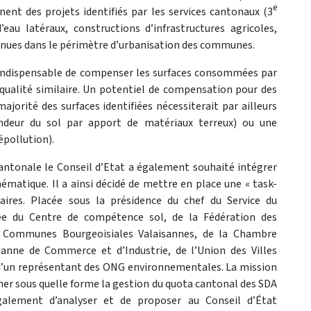
e
ent des projets identifiés par les services cantonaux (3
eau latéraux, constructions d’infrastructures agricoles,
ntenues dans le périmètre d’urbanisation des communes.
st indispensable de compenser les surfaces consommées par
 qualité similaire. Un potentiel de compensation pour des
ajorité des surfaces identifiées nécessiterait par ailleurs
ondeur du sol par apport de matériaux terreux) ou une
épollution).
cantonale le Conseil d’Etat a également souhaité intégrer
hématique. Il a ainsi décidé de mettre en place une « task-
aires. Placée sous la présidence du chef du Service du
ée du Centre de compétence sol, de la Fédération des
 Communes Bourgeoisiales Valaisannes, de la Chambre
sanne de Commerce et d’Industrie, de l’Union des Villes
e d’un représentant des ONG environnementales. La mission
er sous quelle forme la gestion du quota cantonal des SDA
 également d’analyser et de proposer au Conseil d’État