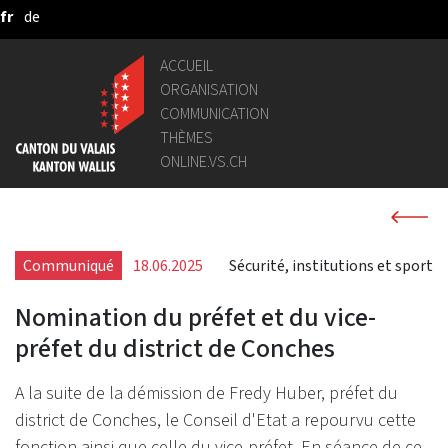
fr
de
Saut au contenu principal
ACCUEIL
ORGANISATION
COMMUNICATION
THÈMES
ONLINE.VS.CH
Communiqué
18.06.2025
Sécurité, institutions et sport
Nomination du préfet et du vice-
préfet du district de Conches
A la suite de la démission de Fredy Huber, préfet du
district de Conches, le Conseil d'Etat a repourvu cette
fonction ainsi que celle du vice-préfet. En séance de ce