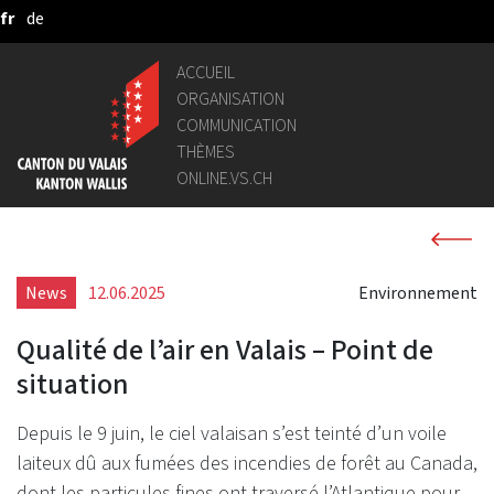
fr
de
Saut au contenu principal
ACCUEIL
ORGANISATION
COMMUNICATION
THÈMES
ONLINE.VS.CH
News
12.06.2025
Environnement
Qualité de l’air en Valais – Point de
situation
Depuis le 9 juin, le ciel valaisan s’est teinté d’un voile
laiteux dû aux fumées des incendies de forêt au Canada,
dont les particules fines ont traversé l’Atlantique pour