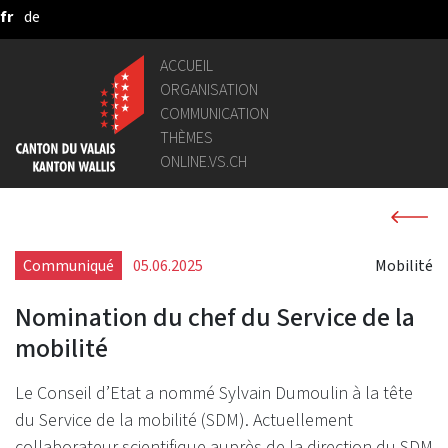
fr
de
Saut au contenu principal
ACCUEIL
ORGANISATION
COMMUNICATION
THÈMES
ONLINE.VS.CH
Communiqué
05.06.2025
Mobilité
Nomination du chef du Service de la
mobilité
Le Conseil d’Etat a nommé Sylvain Dumoulin à la tête
du Service de la mobilité (SDM). Actuellement
collaborateur scientifique auprès de la direction du SDM