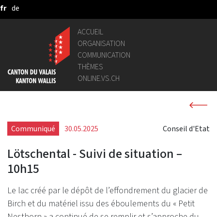
fr
de
Saut au contenu principal
ACCUEIL
ORGANISATION
COMMUNICATION
THÈMES
ONLINE.VS.CH
Communiqué
30.05.2025
Conseil d'Etat
Lötschental - Suivi de situation –
10h15
Le lac créé par le dépôt de l’effondrement du glacier de
Birch et du matériel issu des éboulements du « Petit
Nesthorn » a continué de se remplir et s’approche du