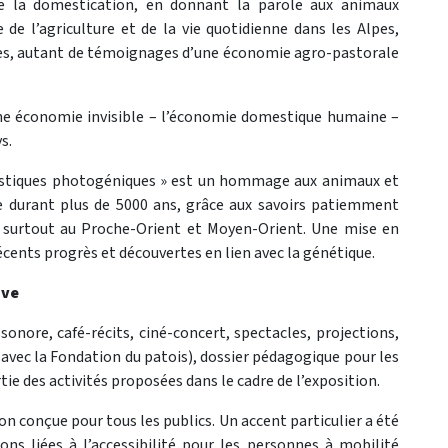
e la domestication, en donnant la parole aux animaux
e l’agriculture et de la vie quotidienne dans les Alpes,
ives, autant de témoignages d’une économie agro-pastorale
’une économie invisible – l’économie domestique humaine –
s.
mestiques photogéniques » est un hommage aux animaux et
e durant plus de 5000 ans, grâce aux savoirs patiemment
e, surtout au Proche-Orient et Moyen-Orient. Une mise en
écents progrès et découvertes en lien avec la génétique.
ive
l sonore, café-récits, ciné-concert, spectacles, projections,
 avec la Fondation du patois), dossier pédagogique pour les
tie des activités proposées dans le cadre de l’exposition.
 conçue pour tous les publics. Un accent particulier a été
ions liées à l’accessibilité pour les personnes à mobilité