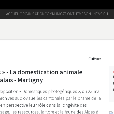
ACCUEIL
ORGANISATION
COMMUNICATION
THÈMES
ONLINE.VS.CH
Culture
» - La domestication animale
alais - Martigny
’exposition « Domestiques photogéniques », du 23 mai
rchives audiovisuelles cantonales par le prisme de la
 en perspective leur rôle dans la longévité des
age, les ressources, la flore et la faune des Alpes à