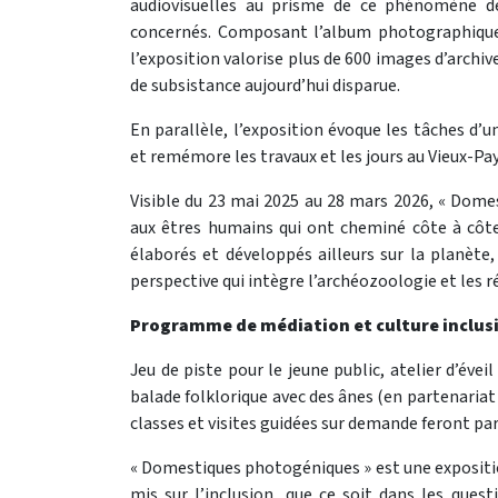
audiovisuelles au prisme de ce phénomène d
concernés. Composant l’album photographique d
l’exposition valorise plus de 600 images d’arch
de subsistance aujourd’hui disparue.
En parallèle, l’exposition évoque les tâches d
et remémore les travaux et les jours au Vieux-Pay
Visible du 23 mai 2025 au 28 mars 2026, « Do
aux êtres humains qui ont cheminé côte à côt
élaborés et développés ailleurs sur la planèt
perspective qui intègre l’archéozoologie et les r
Programme de médiation et culture inclus
Jeu de piste pour le jeune public, atelier d’évei
balade folklorique avec des ânes (en partenariat
classes et visites guidées sur demande feront par
« Domestiques photogéniques » est une exposition
mis sur l’inclusion, que ce soit dans les quest