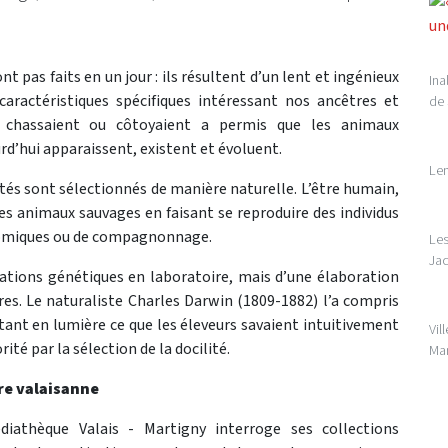
nt pas faits en un jour : ils résultent d’un lent et ingénieux
Ina
 caractéristiques spécifiques intéressant nos ancêtres et
de 
s chassaient ou côtoyaient a permis que les animaux
d’hui apparaissent, existent et évoluent.
Len
tés sont sélectionnés de manière naturelle. L’être humain,
s des animaux sauvages en faisant se reproduire des individus
onomiques ou de compagnonnage.
Les
Jac
tions génétiques en laboratoire, mais d’une élaboration
res. Le naturaliste Charles Darwin (1809-1882) l’a compris
tant en lumière ce que les éleveurs savaient intuitivement
Vil
ité par la sélection de la docilité.
Mar
re valaisanne
iathèque Valais - Martigny interroge ses collections