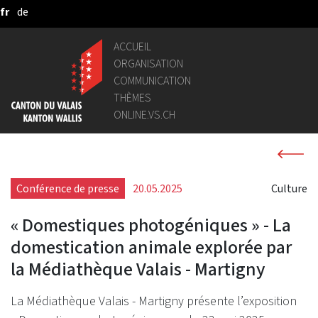
fr
de
Saut au contenu principal
ACCUEIL
ORGANISATION
COMMUNICATION
THÈMES
ONLINE.VS.CH
Conférence de presse
20.05.2025
Culture
« Domestiques photogéniques » - La
domestication animale explorée par
la Médiathèque Valais - Martigny
La Médiathèque Valais - Martigny présente l’exposition