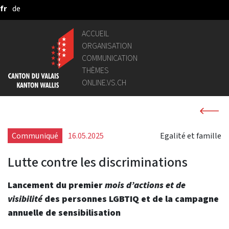
fr
de
Saut au contenu principal
ACCUEIL
ORGANISATION
COMMUNICATION
THÈMES
ONLINE.VS.CH
Communiqué
16.05.2025
Egalité et famille
Lutte contre les discriminations
Lancement du premier
mois d’actions et de
visibilité
des personnes LGBTIQ et de la campagne
annuelle de sensibilisation