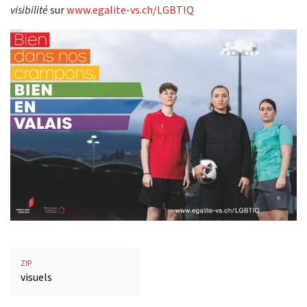
visibilité
sur
www.egalite-vs.ch/LGBTIQ
ZIP
visuels