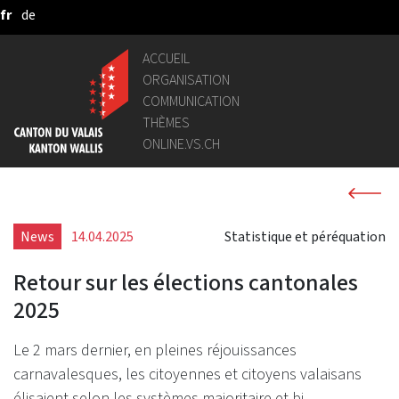
fr
de
Saut au contenu principal
ACCUEIL
ORGANISATION
COMMUNICATION
THÈMES
ONLINE.VS.CH
News
14.04.2025
Statistique et péréquation
Retour sur les élections cantonales
2025
Le 2 mars dernier, en pleines réjouissances
carnavalesques, les citoyennes et citoyens valaisans
élisaient selon les systèmes majoritaire et bi-