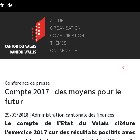
fr
de
Saut au contenu principal
ACCUEIL
ORGANISATION
COMMUNICATION
THÈMES
ONLINE.VS.CH
Conférence de presse
Compte 2017 : des moyens pour le
futur
29/03/2018
|
Administration cantonale des finances
Le compte de l’Etat du Valais clôture
l’exercice 2017 sur des résultats positifs avec