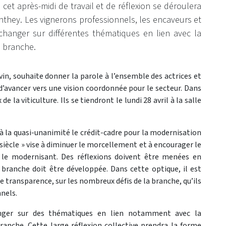
 cet après-midi de travail et de réflexion se déroulera
Conthey. Les vignerons professionnels, les encaveurs et
changer sur différentes thématiques en lien avec la
a branche.
u vin, souhaite donner la parole à l’ensemble des actrices et
n d’avancer vers une vision coordonnée pour le secteur. Dans
 la viticulture. Ils se tiendront le lundi 28 avril à la salle
à la quasi-unanimité le crédit-cadre pour la modernisation
 siècle » vise à diminuer le morcellement et à encourager le
 le modernisant. Des réflexions doivent être menées en
 branche doit être développée. Dans cette optique, il est
e transparence, sur les nombreux défis de la branche, qu’ils
nels.
hanger sur des thématiques en lien notamment avec la
ranche. Cette large réflexion collective prendra la forme