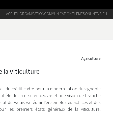
ACCUEIL
ORGANISATION
COMMUNICATION
THÈMES
ONLINE.VS.CH
Agriculture
 la viticulture
seil du crédit-cadre pour la modernisation du vignoble
rallèle de sa mise en œuvre et une vision de branche
Etat du Valais va réunir l’ensemble des actrices et des
pour les premiers états généraux de la viticulture.