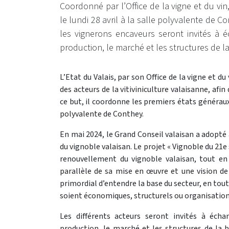
Coordonné par l’Office de la vigne et du vin,
le lundi 28 avril à la salle polyvalente de 
les vignerons encaveurs seront invités à é
production, le marché et les structures de l
L’Etat du Valais, par son Office de la vigne et d
des acteurs de la vitiviniculture valaisanne, afi
ce but, il coordonne les premiers états généraux de
polyvalente de Conthey.
En mai 2024, le Grand Conseil valaisan a adopté 
du vignoble valaisan. Le projet « Vignoble du 21e
renouvellement du vignoble valaisan, tout en
parallèle de sa mise en œuvre et une vision de
primordial d’entendre la base du secteur, en tout
soient économiques, structurels ou organisation
Les différents acteurs seront invités à éc
production, le marché et les structures de la b