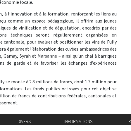
’économie locale.
on, à l’innovation et à la formation, renforçant les liens au
nçu comme un espace pédagogique, il offrira aux jeunes
iques de vinification et de dégustation, encadrés par des
ions techniques seront régulièrement organisées en
 cantonale, pour évaluer et positionner les vins de Fully
illera également l’élaboration des cuvées ambassadrices des
, Gamay, Syrah et Marsanne – ainsi qu’un chai à barriques
vins de garde et de favoriser les échanges d’expériences
lly se monte à 2.8 millions de francs, dont 1.7 million pour
sformations. Les fonds publics octroyés pour cet objet se
llion de francs de contributions fédérales, cantonales et
issement.
DIVERS
INFORMATIONS
R
Bourse de l'emploi
Bulletin Officiel
I