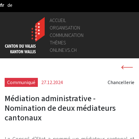
fr
de
Saut au contenu principal
ACCUEIL
ORGANISATION
COMMUNICATION
THÈMES
ONLINE.VS.CH
Communiqué
27.12.2024
Chancellerie
Médiation administrative -
Nomination de deux médiateurs
cantonaux