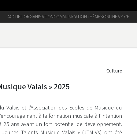
ACCUEIL
ORGANISATION
COMMUNICATION
THÈMES
ONLINE.VS.CH
Culture
usique Valais » 2025
du Valais et l’Association des Ecoles de Musique du
encouragement à la formation musicale à l’intention
à 25 ans ayant un fort potentiel de développement.
« Jeunes Talents Musique Valais » (JTM-Vs) ont été