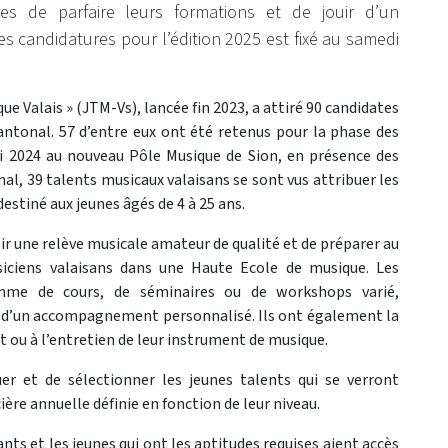
ires de parfaire leurs formations et de jouir d’un
candidatures pour l’édition 2025 est fixé au samedi
ue Valais » (JTM-Vs), lancée fin 2023, a attiré 90 candidates
cantonal. 57 d’entre eux ont été retenus pour la phase des
mai 2024 au nouveau Pôle Musique de Sion, en présence des
l, 39 talents musicaux valaisans se sont vus attribuer les
stiné aux jeunes âgés de 4 à 25 ans.
 une relève musicale amateur de qualité et de préparer au
siciens valaisans dans une Haute Ecole de musique. Les
amme de cours, de séminaires ou de workshops varié,
ue d’un accompagnement personnalisé. Ils ont également la
t ou à l’entretien de leur instrument de musique.
er et de sélectionner les jeunes talents qui se verront
ière annuelle définie en fonction de leur niveau.
s et les jeunes qui ont les aptitudes requises aient accès