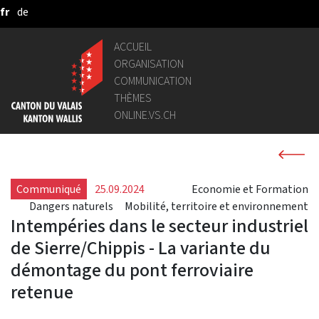
fr
de
Saut au contenu principal
ACCUEIL
ORGANISATION
COMMUNICATION
THÈMES
ONLINE.VS.CH
Communiqué
25.09.2024
Economie et Formation
Dangers naturels
Mobilité, territoire et environnement
Intempéries dans le secteur industriel
de Sierre/Chippis - La variante du
démontage du pont ferroviaire
retenue