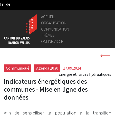
fr
de
Saut au contenu principal
ACCUEIL
ORGANISATION
COMMUNICATION
THÈMES
ONLINE.VS.CH
Communiqué
Agenda 2030
17.09.2024
Energie et forces hydrauliques
Indicateurs énergétiques des
communes - Mise en ligne des
données
Afin de sensibiliser la population à la transition