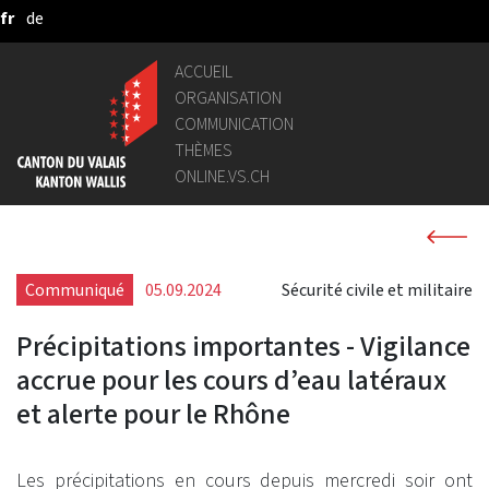
fr
de
Saut au contenu principal
ACCUEIL
ORGANISATION
COMMUNICATION
THÈMES
ONLINE.VS.CH
Communiqué
05.09.2024
Sécurité civile et militaire
Précipitations importantes - Vigilance
accrue pour les cours d’eau latéraux
et alerte pour le Rhône
Les précipitations en cours depuis mercredi soir ont