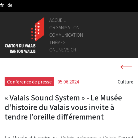
fr
de
Saut au contenu principal
ACCUEIL
ORGANISATION
COMMUNICATION
THÈMES
ONLINE.VS.CH
Conférence de presse
05.06.2024
Culture
« Valais Sound System » - Le Musée
d’histoire du Valais vous invite à
tendre l’oreille différemment