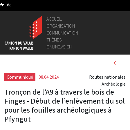
fr
de
Saut au contenu principal
ACCUEIL
ORGANISATION
COMMUNICATION
THÈMES
ONLINE.VS.CH
Communiqué
08.04.2024
Routes nationales
Archéologie
Tronçon de l’A9 à travers le bois de
Finges - Début de l’enlèvement du sol
pour les fouilles archéologiques à
Pfyngut