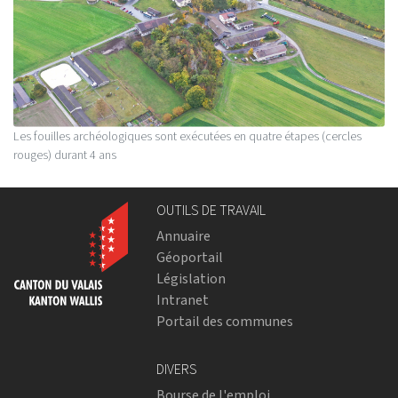
Les fouilles archéologiques sont exécutées en quatre étapes (cercles
rouges) durant 4 ans
OUTILS DE TRAVAIL
Annuaire
Géoportail
Législation
Intranet
Portail des communes
DIVERS
Bourse de l'emploi