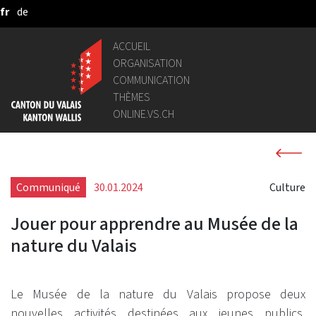
fr
de
Saut au contenu principal
ACCUEIL
ORGANISATION
COMMUNICATION
THÈMES
ONLINE.VS.CH
Communiqué
30.01.2024
Culture
Jouer pour apprendre au Musée de la
nature du Valais
Le Musée de la nature du Valais propose deux
nouvelles activités destinées aux jeunes publics.