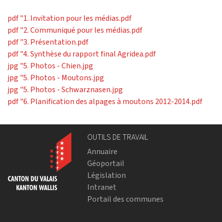
pdf
"1. Invitation pour les médias.pdf
pdf
"2. Communiqué pour les médias.pdf
pdf
"3. Présentation.pdf
pdf
"4. Synthèse du rapport final Agridea.pdf
jpg
"5. Photos - Chien.jpg
jpg
"5. Photos - Moutons.jpg
jpg
"5. Photos - Schwarznasen.jpg
pdf
"6. Planification des alpages à moutons 2012-2014.pdf
OUTILS DE TRAVAIL
Annuaire
Géoportail
Législation
Intranet
Portail des communes