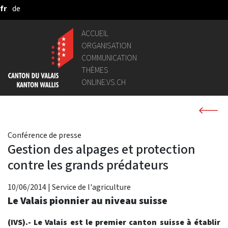
fr
de
Saut au contenu principal
ACCUEIL
ORGANISATION
COMMUNICATION
THÈMES
ONLINE.VS.CH
Conférence de presse
Gestion des alpages et protection
contre les grands prédateurs
10/06/2014
|
Service de l'agriculture
Le Valais pionnier au niveau suisse
(IVS).- Le Valais est le premier canton suisse à établir