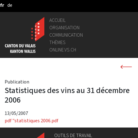
fr
de
Saut au contenu principal
ACCUEIL
ORGANISATION
COMMUNICATION
THÈMES
ONLINE.VS.CH
Publication
Statistiques des vins au 31 décembre
2006
13/05/2007
pdf
"statistiques 2006.pdf
OUTILS DE TRAVAIL