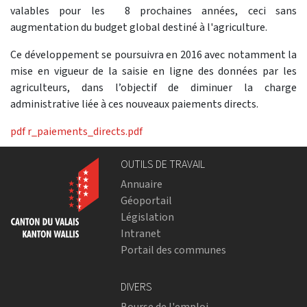
valables pour les 8 prochaines années, ceci sans
augmentation du budget global destiné à l'agriculture.
Ce développement se poursuivra en 2016 avec notamment la
mise en vigueur de la saisie en ligne des données par les
agriculteurs, dans l’objectif de diminuer la charge
administrative liée à ces nouveaux paiements directs.
pdf
r_paiements_directs.pdf
OUTILS DE TRAVAIL
Annuaire
Géoportail
Législation
Intranet
Portail des communes
DIVERS
Bourse de l'emploi