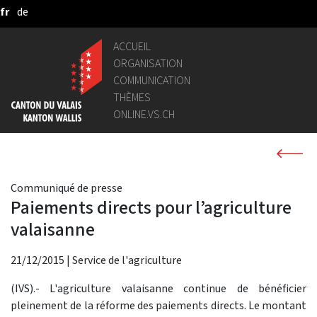
fr
de
Saut au contenu principal
ACCUEIL
ORGANISATION
COMMUNICATION
THÈMES
ONLINE.VS.CH
Communiqué de presse
Paiements directs pour l’agriculture
valaisanne
21/12/2015
|
Service de l'agriculture
(IVS).- L'agriculture valaisanne continue de bénéficier
pleinement de la réforme des paiements directs. Le montant