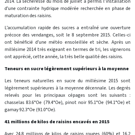
2014. La sécheresse du mois de juillet a permis l’installation
d’une contrainte hydrique modérée recherchée en phase de
maturation des raisins.
L’accumulation rapide des sucres a entraîné une ouverture
précoce des vendanges, soit le 8 septembre 2015. Celles-ci
ont bénéficié d’une météo ensoleillée et sèche. Après un
millésime 2014 très exigeant en termes de tri, les vignerons
ont apprécié, cette année, la très belle qualité des raisins.
Teneurs en sucre légèrement supérieurs à la moyenne
Les teneurs naturelles en sucre du millésime 2015 sont
légèrement supérieures à la moyenne décennale. Les degrés
relevés pour les principaux cépages sont les suivants :
chasselas 83.6°Oe (79.4°Oe), pinot noir 95.1°Oe (94.1°Oe) et
gamay 92.3°Oe (91.0°Oe).
41 millions de kilos de raisins encavés en 2015
Avec 24.8 millions de kilos de raisins rouges (60%) et 16.2