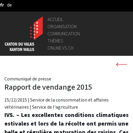
fr
de
Saut au contenu principal
ACCUEIL
ORGANISATION
COMMUNICATION
THÈMES
ONLINE.VS.CH
Communiqué de presse
Rapport de vendange 2015
15/12/2015
|
Service de la consommation et affaires
vétérinaires
|
Service de l'agriculture
IVS. – Les excellentes conditions climatiques
estivales et lors de la récolte ont permis une
belle et régulière maturation des raisins. Ces