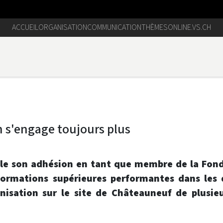
ACCUEIL
ORGANISATION
COMMUNICATION
THÈMES
ONLINE.VS.CH
n s'engage toujours plus
elle son adhésion en tant que membre de la Fon
formations supérieures performantes dans les d
nisation sur le site de Châteauneuf de plusie