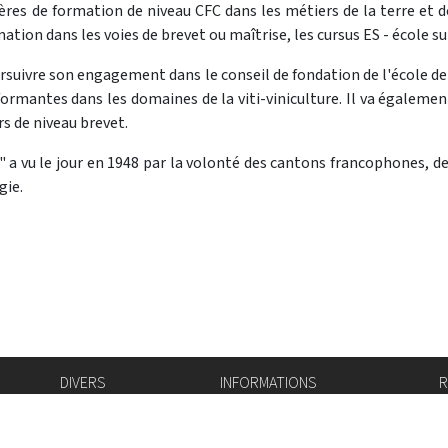
filières de formation de niveau CFC dans les métiers de la terre et
ation dans les voies de brevet ou maîtrise, les cursus ES - école s
oursuivre son engagement dans le conseil de fondation de l'école d
ormantes dans les domaines de la viti-viniculture. Il va égalemen
rs de niveau brevet.
s" a vu le jour en 1948 par la volonté des cantons francophones, d
gie.
DIVERS
INFORMATIONS
R
Bourse de l'emploi
Bulletin Officiel
I
Login IAM
vis-à-vis
f