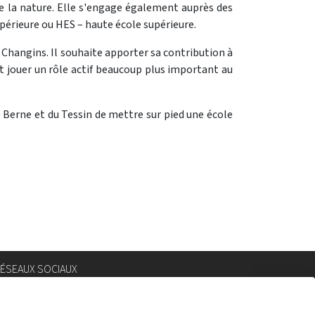
 de la nature. Elle s'engage également auprès des
upérieure ou HES – haute école supérieure.
e Changins. Il souhaite apporter sa contribution à
t jouer un rôle actif beaucoup plus important au
e Berne et du Tessin de mettre sur pied une école
ÉSEAUX SOCIAUX
nstagram
lickr