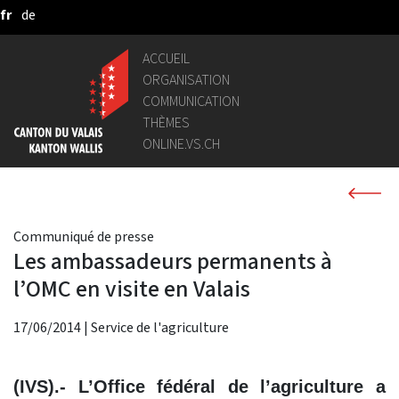
fr
de
Saut au contenu principal
ACCUEIL
ORGANISATION
COMMUNICATION
THÈMES
ONLINE.VS.CH
Communiqué de presse
Les ambassadeurs permanents à
l’OMC en visite en Valais
17/06/2014
|
Service de l'agriculture
(IVS).- L’Office fédéral de l’agriculture a