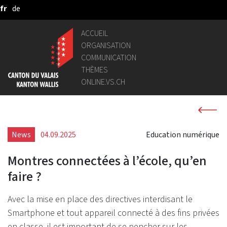
fr
de
Saut au contenu principal
ACCUEIL
ORGANISATION
COMMUNICATION
THÈMES
ONLINE.VS.CH
News
04.09.2025
Education numérique
Montres connectées à l’école, qu’en
faire ?
Avec la mise en place des directives interdisant le
Smartphone et tout appareil connecté à des fins privées
en classe, il est important de se pencher sur les