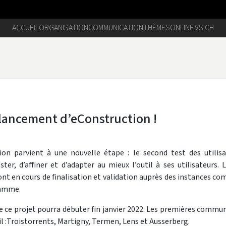
ACCUEIL
ORGANISATION
COMMUNICATION
THÈMES
ONLINE.VS.CH
e lancement d’eConstruction !
 parvient à une nouvelle étape : le second test des utilisat
ter, d’affiner et d’adapter au mieux l’outil à ses utilisateurs. 
sont en cours de finalisation et validation auprès des instances
ramme.
de ce projet pourra débuter fin janvier 2022. Les premières commu
til :Troistorrents, Martigny, Termen, Lens et Ausserberg.