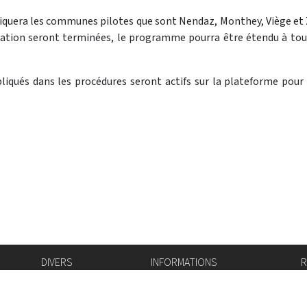
liquera les communes pilotes que sont Nendaz, Monthey, Viège et 
ntation seront terminées, le programme pourra être étendu à to
liqués dans les procédures seront actifs sur la plateforme pour
DIVERS
INFORMATIONS
R
Bourse de l'emploi
Bulletin Officiel
I
Login IAM
vis-à-vis
f