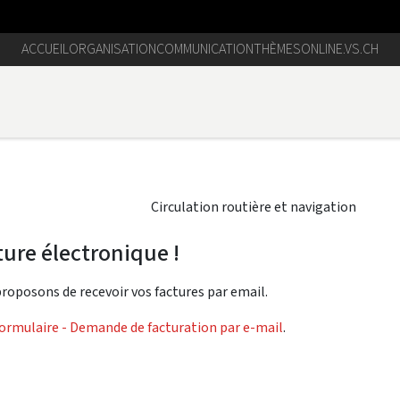
ACCUEIL
ORGANISATION
COMMUNICATION
THÈMES
ONLINE.VS.CH
Circulation routière et navigation
ture électronique !
proposons de recevoir vos factures par email.
ormulaire - Demande de facturation par e-mail
.