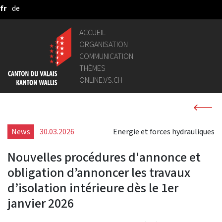
fr
de
Saut au contenu principal
ACCUEIL
ORGANISATION
COMMUNICATION
THÈMES
ONLINE.VS.CH
News
30.03.2026
Energie et forces hydrauliques
Nouvelles procédures d'annonce et
obligation d’annoncer les travaux
d’isolation intérieure dès le 1er
janvier 2026