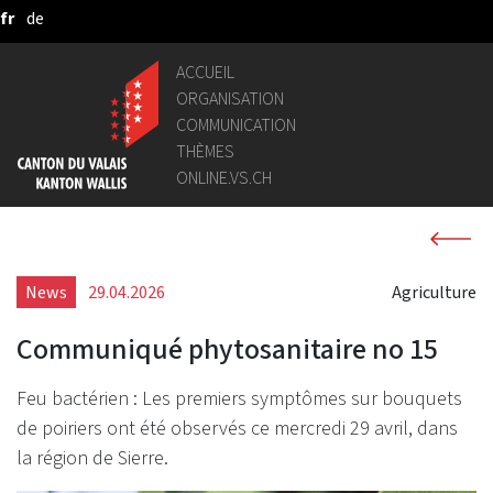
fr
de
Saut au contenu principal
ACCUEIL
ORGANISATION
COMMUNICATION
THÈMES
ONLINE.VS.CH
News
29.04.2026
Agriculture
Communiqué phytosanitaire no 15
Feu bactérien : Les premiers symptômes sur bouquets
de poiriers ont été observés ce mercredi 29 avril, dans
la région de Sierre.