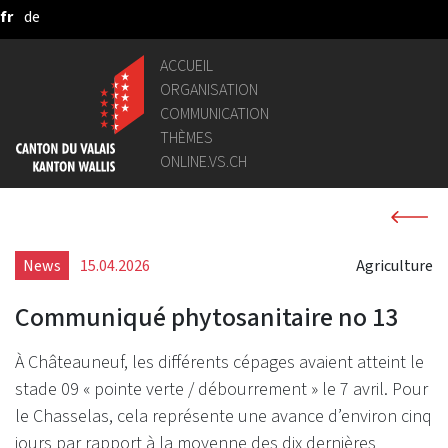
fr
de
Saut au contenu principal
ACCUEIL
ORGANISATION
COMMUNICATION
THÈMES
ONLINE.VS.CH
News
15.04.2026
Agriculture
Communiqué phytosanitaire no 13
À Châteauneuf, les différents cépages avaient atteint le
stade 09 « pointe verte / débourrement » le 7 avril. Pour
le Chasselas, cela représente une avance d’environ cinq
jours par rapport à la moyenne des dix dernières