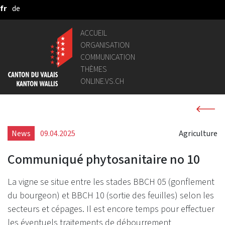
fr
de
Saut au contenu principal
ACCUEIL
ORGANISATION
COMMUNICATION
THÈMES
ONLINE.VS.CH
News
09.04.2025
Agriculture
Communiqué phytosanitaire no 10
La vigne se situe entre les stades BBCH 05 (gonflement
du bourgeon) et BBCH 10 (sortie des feuilles) selon les
secteurs et cépages. Il est encore temps pour effectuer
les éventuels traitements de débourrement