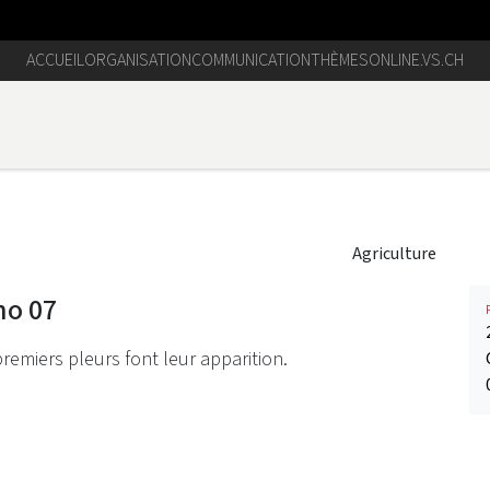
ACCUEIL
ORGANISATION
COMMUNICATION
THÈMES
ONLINE.VS.CH
Agriculture
no 07
remiers pleurs font leur apparition.