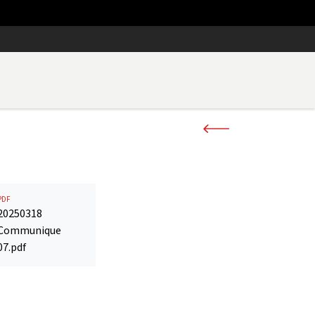
PDF
20250318
Communique
07.pdf