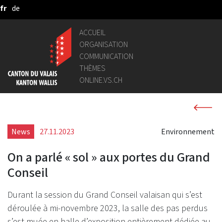
fr
de
Saut au contenu principal
ACCUEIL
ORGANISATION
COMMUNICATION
THÈMES
ONLINE.VS.CH
News
27.11.2023
Environnement
On a parlé « sol » aux portes du Grand
Conseil
Durant la session du Grand Conseil valaisan qui s’est
déroulée à mi-novembre 2023, la salle des pas perdus
s’est muée en halle d’exposition entièrement dédiée au