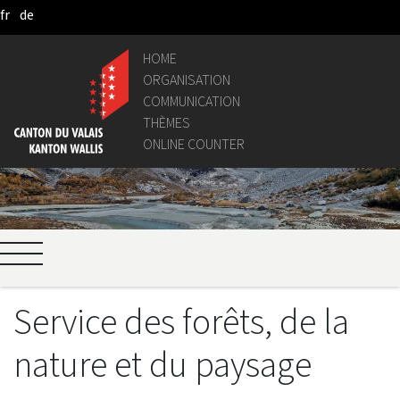
fr
de
Skip to Main Content
HOME
ORGANISATION
COMMUNICATION
THÈMES
ONLINE COUNTER
Service des forêts, de la
nature et du paysage