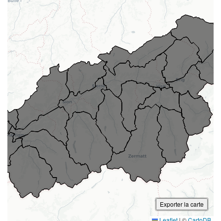
Exporter la carte
Leaflet
|
©
CartoDB