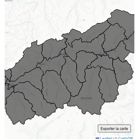
Exporter la carte
Leaflet
|
©
CartoDB