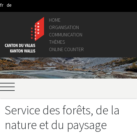
fr
de
Skip to Main Content
HOME
ORGANISATION
COMMUNICATION
THÈMES
ONLINE COUNTER
Service des forêts, de la
nature et du paysage