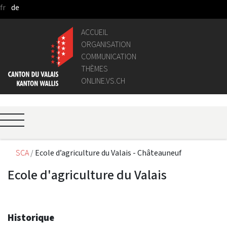
fr
de
Saut au contenu principal
ACCUEIL
ORGANISATION
COMMUNICATION
THÈMES
ONLINE.VS.CH
SCA
Ecole d’agriculture du Valais - Châteauneuf
Ecole d'agriculture du Valais
Historique