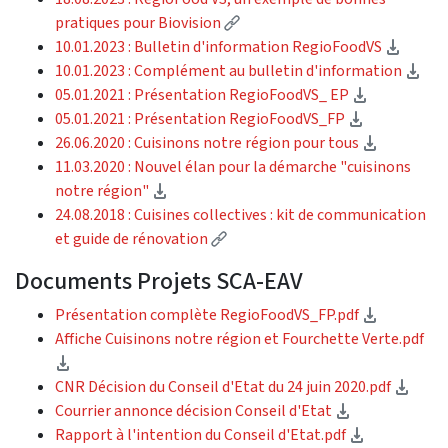
(Lien externe)
pratiques pour Biovision
(téléc
10.01.2023 : Bulletin d'information RegioFoodVS
(té
10.01.2023 : Complément au bulletin d'information
(télécharg
​​​​05.01.2021 : Présentation RegioFoodVS_ EP
(télécharg
05.01.2021 : Présentation RegioFoodVS_FP
(téléchar
26.06.2020 : Cuisinons notre région pour tous
11.03.2020 : Nouvel élan pour la démarche "cuisinons
(téléchargement)
notre région"
24.08.2018 : Cuisines collectives : kit de communication
(Lien externe)
et guide de rénovation
Documents Projets SCA-EAV
(téléchar
Présentation complète RegioFoodVS_FP.pdf
Affiche Cuisinons notre région et Fourchette Verte.pdf
(téléchargement)
(télé
CNR Décision du Conseil d'Etat du 24 juin 2020.pdf
(téléchargem
Courrier annonce décision Conseil d'Etat
(télécharg
Rapport à l'intention du Conseil d'Etat.pdf