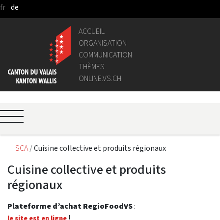
fr
de
Saut au contenu principal
ACCUEIL
ORGANISATION
COMMUNICATION
THÈMES
ONLINE.VS.CH
SCA
Cuisine collective et produits régionaux
Cuisine collective et produits
régionaux
Plateforme d’achat RegioFoodVS
:
!
le site est en ligne