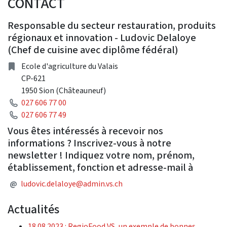
CONTACT
Responsable du secteur restauration, produits
régionaux et innovation - Ludovic Delaloye
(Chef de cuisine avec diplôme fédéral)
adresse
Ecole d'agriculture du Valais
CP-621
1950 Sion (Châteauneuf)
Téléphone
027 606 77 00
Téléphone
027 606 77 49
Vous êtes intéressés à recevoir nos
informations ? Inscrivez-vous à notre
newsletter ! Indiquez votre nom, prénom,
établissement, fonction et adresse-mail à
Adresse courriel
@
ludovic.delaloye@admin.vs.ch
Actualités
18.08.2023 : RegioFood VS, un exemple de bonnes