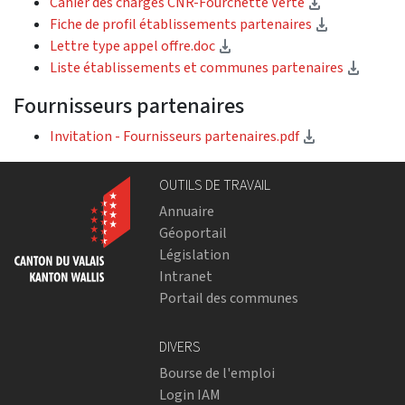
(téléchargem
Cahier des charges CNR-Fourchette Verte
(télécharg
Fiche de profil établissements partenaires
(téléchargement)
Lettre type appel offre.doc
(téléc
Liste établissements et communes partenaires
Fournisseurs partenaires
(téléchargem
Invitation - Fournisseurs partenaires.pdf
OUTILS DE TRAVAIL
Annuaire
Géoportail
Législation
Intranet
Portail des communes
DIVERS
Bourse de l'emploi
Login IAM