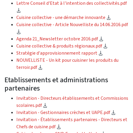
Lettre Conseil d'Etat à l'intention des collectivités.pdf
(téléchargement)
(téléchar
Cuisine collective - une démarche innovante
Cuisine collective - Article Nouvelliste du 14.06.2016.pdf
(téléchargement)
(téléchargem
Agenda 21_Newsletter octobre 2016.pdf
(télécharge
Cuisine collective & produits régionaux.pdf
(téléchargeme
Stratégie d'approvisionnement rapport
NOUVELLISTE - Un kit pour cuisiner les produits du
(téléchargement)
terroir.pdf
Etablissements et administrations
partenaires
Invitation - Directeurs établissements et Commissions
(téléchargement)
scolaires.pdf
(téléch
Invitation - Gestionnaires crèches et UAPE.pdf
Invitation - Établissements partenaires - Directeurs et
(téléchargement)
Chefs de cuisine.pdf