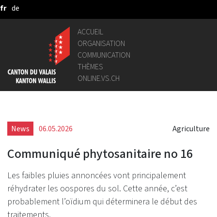
fr
de
Saut au contenu principal
ACCUEIL
ORGANISATION
COMMUNICATION
THÈMES
ONLINE.VS.CH
News
06.05.2026
Agriculture
Communiqué phytosanitaire no 16
Les faibles pluies annoncées vont principalement
réhydrater les oospores du sol. Cette année, c’est
probablement l’oïdium qui déterminera le début des
traitements.