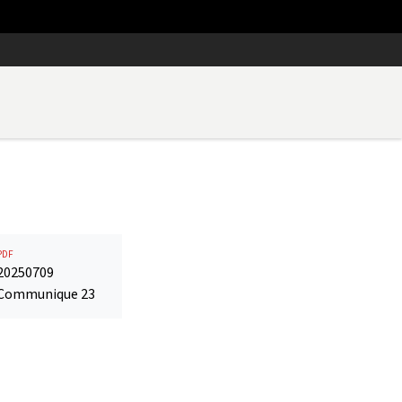
PDF
20250709
Communique 23