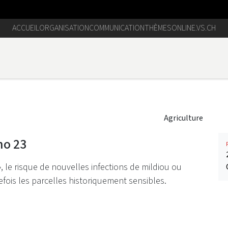
ACCUEIL
ORGANISATION
COMMUNICATION
THÈMES
ONLINE.VS.CH
Agriculture
no 23
 le risque de nouvelles infections de mildiou ou
efois les parcelles historiquement sensibles.